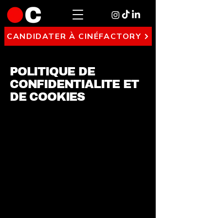
CANDIDATER À CINÉFACTORY
POLITIQUE DE
CONFIDENTIALITE ET
DE COOKIES
ous respectons les obligations
légales en matière de protection des
données et nous nous engageons à
faire en sorte que vos informations
personnelles soient sécurisées.
Notre politique de confidentialité
doit être accessible à partir de
toutes les pages de notre site, afin
que nos visiteurs puissent